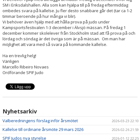
SM i Eriksdalshallen. Alla som kan hjälpa till på fredag eftermiddag
ombedes svara på kallelse. Ju fler desto snabbare går det (tar ca 1-2
timmar beroende på hur många vi blir).
Vi behöver även hjälp med att hålla prova på judo under
Kampsportsfestivalen 1-3 december i Älvsjö mässan. På fredag 1
december kommer skolelever från Stockholm stad att få prova på och
lördag och söndag är det övriga som är på mässan. Om man har
möjlighet att vara med så svara på kommande kallelse.
Ha en trevlig helg!
Vänligen
Marcello Ribeiro Novaes
Ordförande SPIF Judo
Nyhetsarkiv
Valberedningens förslag inför årsmötet
2026-03-23 22:10
Kallelse till ordinarie årsmöte 29 mars 2026
2026-02-26 21:59
SPIF Judos nya styrelse
2026-01-12 22:25