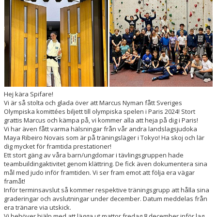
STYRELSEN
STADGAR
JUDONS VÄRDEGRUND
DOKUMENT
Hej kära Spifare!
Vi är så stolta och glada över att Marcus Nyman fått Sveriges
Olympiska komittées biljett till olympiska spelen i Paris 2024! Stort
grattis Marcus och kämpa på, vi kommer alla att heja på dig i Paris!
Vi har även fått varma hälsningar från vår andra landslagsjudoka
Maya Ribeiro Novais som är på träningsläger i Tokyo! Ha skoj och lär
dig mycket för framtida prestationer!
Ett stort gäng av våra barn/ungdomar i tävlingsgruppen hade
teambuildingaktivitet genom klättring. De fick även dokumentera sina
mål med judo inför framtiden. Vi ser fram emot att följa era vägar
framåt!
Inför terminsavslut så kommer respektive träningsgrupp att hålla sina
graderingar och avslutningar under december. Datum meddelas från
era tränare via utskick.
Vi behöver hjälp med att lägga ut mattor fredag 8 december inför lag