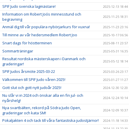
SPIF Judo svenska lagmästare!
2025-12-13 18:44
Information om Robert Joós minnesstund och
2025-11-25 18:31
begravning
Anmäl dig till vår populära nybörjarkurs för vuxna!
2025-11-23 23:16
Till minne av vår hedersmedlem Robert Joo
2025-10-17 06:56
Snart dags för höstterminen
2025-08-11 23:57
Sommarträningar
2025-05-31 16:35
Resultat nordiska mästerskapen i Danmark och
2025-05-12 18:14
graderingar!
SPIF Judos årsmöte 2025-03-22
2025-03-26 23:17
Välkommen till SPIF Judo våren 2025!
2025-01-27 11:27
Gott slut och gott nytt judoår 2025!
2024-12-30 12:20
Nu slår vi in 2024 och önskar alla en fin jul- och
2024-12-24 10:14
nyårshelg!
Nya svartbälten, rekord på Södra Judo Open,
2024-12-09 10:37
graderingar och kata SM!
Pokaljakten 4 och tack till våra fantastiska judostjärnor!
2024-11-18 14:33
2024-11-13 22:10